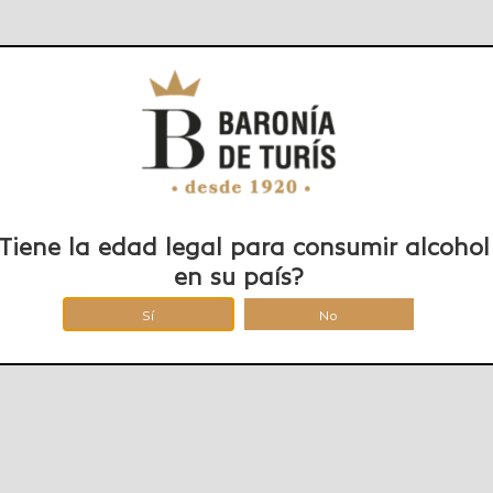
Blue
en
TV
Mediterráneo
Tiene la edad legal para consumir alcohol
en su país?
Sí
No