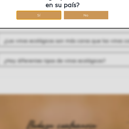
en su país?
Sí
No
¿Los vinos ecológicos tienen un sabor diferente?
¿Los vinos ecológicos son más caros que los vinos 
¿Hay diferentes tipos de vinos ecológicos?