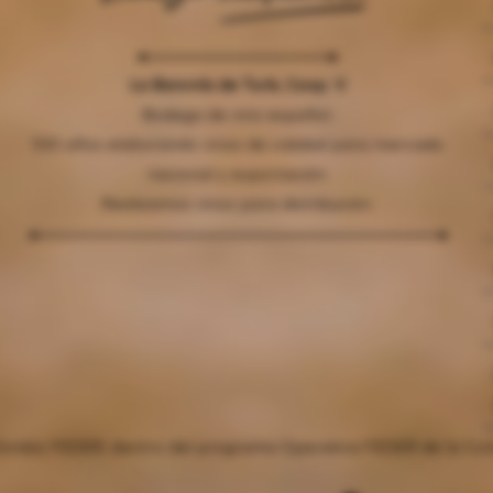
La Baronía de Turís, Coop. V.
Bodega de vino español.
100 años elaborando vinos de calidad para mercado
nacional y exportación.
Realizamos vinos para distribución.
 fondos FEDER, dentro del programa Operativa FEDER de la Com