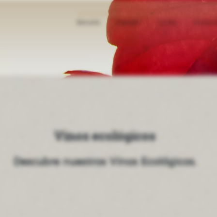
Baronía
Premios
Tienda
Enoturi
Vinos ecológicos
Descubre nuestros Vinos Ecológicos.