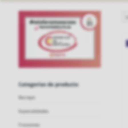
O
Categorías de producto
Barrejat
Especialidades
Frizzantes