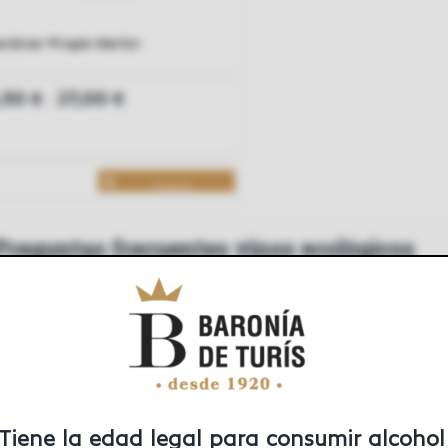
rácter Propio Merlot
,50
27,00
€
€
–
Comprar
Preguntas frecuentes vinos ecológicos
¿Qué significa que un vino sea ecológico?
¿Cómo se producen los vinos ecológicos?
Tiene la edad legal para consumir alcohol
¿Cómo puedo saber si un vino es ecológico?