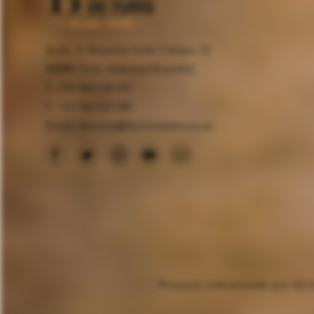
Avda. D. Bautista Soler Crespo, 22
46389 Turís, Valencia (España)
T. +34 962 526 011
F. +34 962 527 282
Email:
baronia@baroniadeturis.es
Proyecto cofinanciado por los