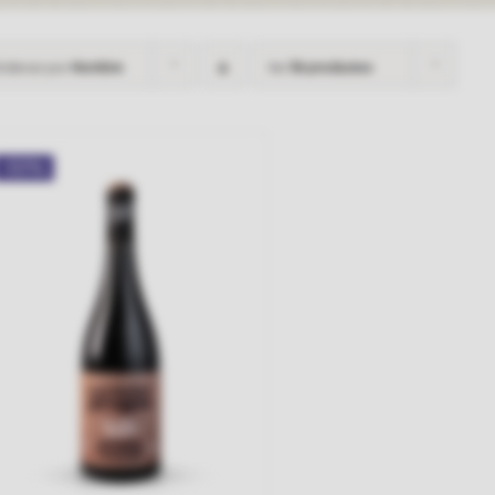
rdenar por
Nombre
Ver
36 productos
-50%