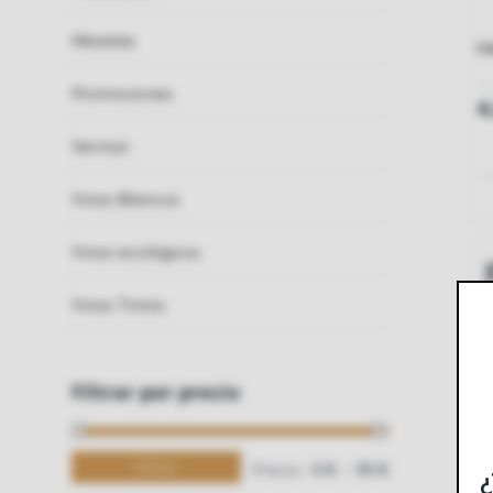
Mistelas
Ca
Promociones
4
Vermut
Vinos Blancos
Vinos ecológicos
Vinos Tintos
Filtrar por precio
Filtrar
Precio:
—
0 €
30 €
¿