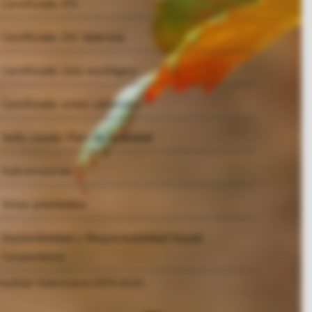
Certificado IFS
Certificado DO Valencia
Certificado vino ecológico
Certificado vinos varietales
Sello visado Plan de Igualdad
Subvenciones
Vinos premiados
Sostenibilidad y Responsabilidad Social
Corporativa
unitat Valenciana 2014-2020.