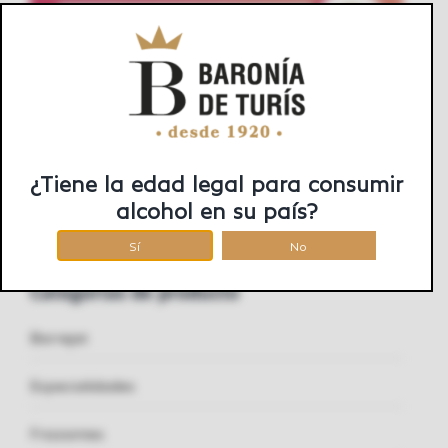
¿Tiene la edad legal para consumir
alcohol en su país?
Sí
No
Categorías de producto
Barrejat
Especialidades
Frizzantes