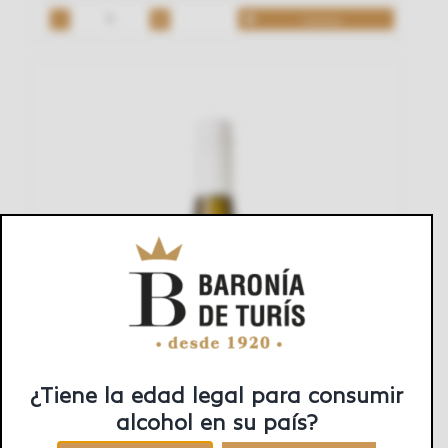
Comprar
Vino
blanco
joven
Barón
de
Turís
cantidad
¿Tiene la edad legal para consumir
alcohol en su país?